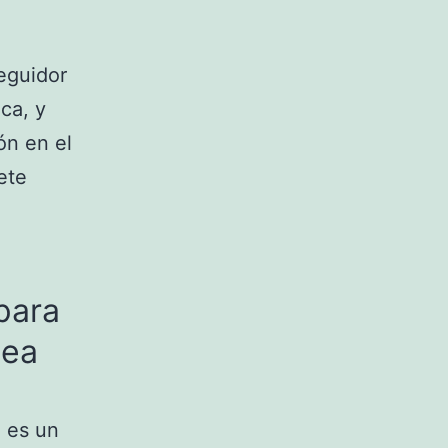
eguidor
ca, y
ón en el
ete
para
nea
o es un