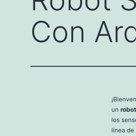
Con Ar
¡Bienven
un
robot
los sens
línea de