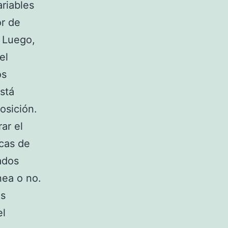
ariables
or de
. Luego,
el
os
está
posición.
ar el
icas de
zados
nea o no.
as
el