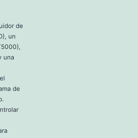
guidor de
O), un
T5000),
y una
el
rama de
o.
ntrolar
ara