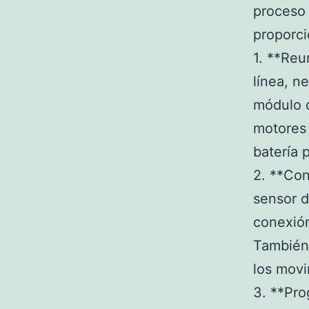
proceso 
proporci
1. **Reu
línea, n
módulo d
motores 
batería 
2. **Con
sensor d
conexión
También 
los movi
3. **Pro