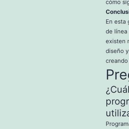
cómo sig
Conclus
En esta 
de línea
existen 
diseño y
creando 
Pre
¿Cuál
progr
utili
Programa