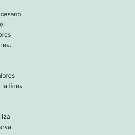
ecesario
el
ores
ínea.
alores
 la línea
liza
erva