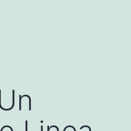
 Un
e Linea