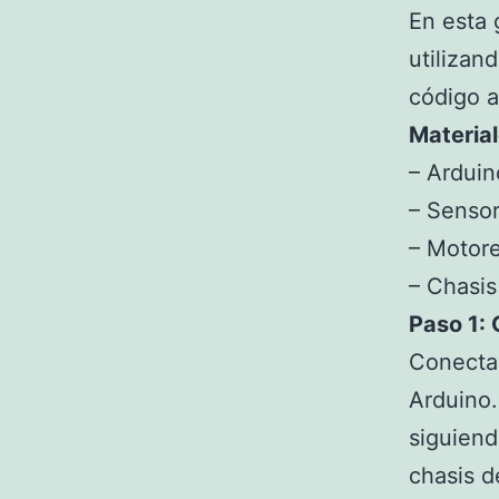
En esta 
utilizan
código a
Material
– Ardui
– Sensor
– Motore
– Chasis
Paso 1:
Conecta 
Arduino.
siguiend
chasis d