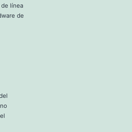
 de línea
rdware de
del
ino
el