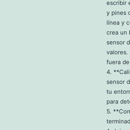
escribir
y pines 
línea y 
crea un 
sensor d
valores.
fuera de
4. **Cal
sensor d
tu entor
para det
5. **Com
terminad