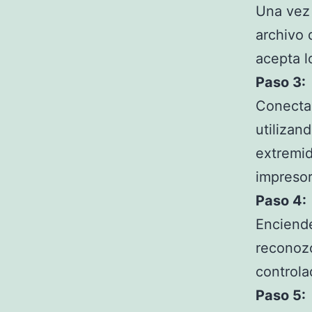
Una vez 
archivo 
acepta l
Paso 3:
Conecta
utilizan
extremid
impreso
Paso 4:
Enciende
reconozca
controla
Paso 5: