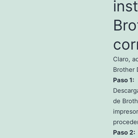
ins
Bro
cor
Claro, a
Brother
Paso 1:
Descarga
de Broth
impresor
proceder
Paso 2: