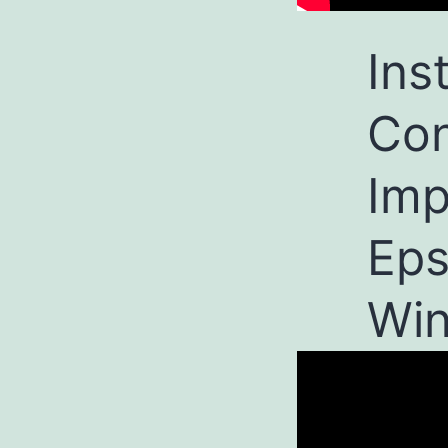
Ins
Con
Imp
Eps
Win