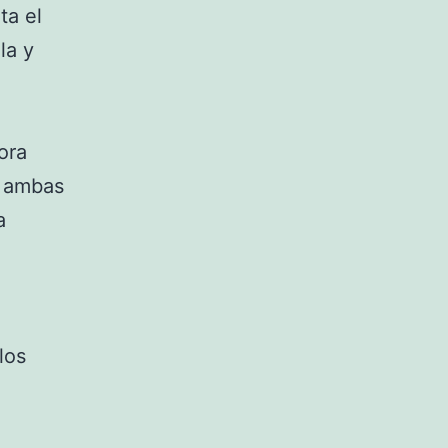
ta el
la y
ora
e ambas
a
los