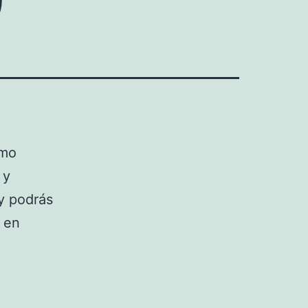
ómo
 y
 y podrás
a en