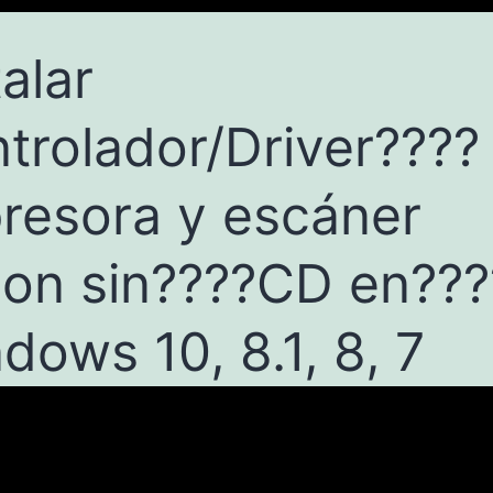
talar
trolador/Driver????️
resora y escáner
on sin????CD en???
dows 10, 8.1, 8, 7