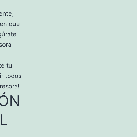
ente,
gen que
gúrate
sora
te tu
ir todos
resora!
IÓN
L