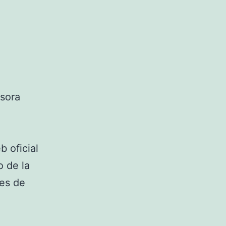
esora
b oficial
o de la
tes de