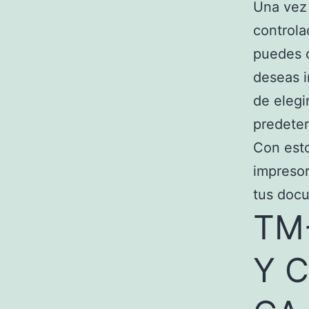
Una vez 
controla
puedes 
deseas i
de elegi
predete
Con esto
impresor
tus docu
TM
Y 