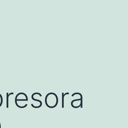
presora
0