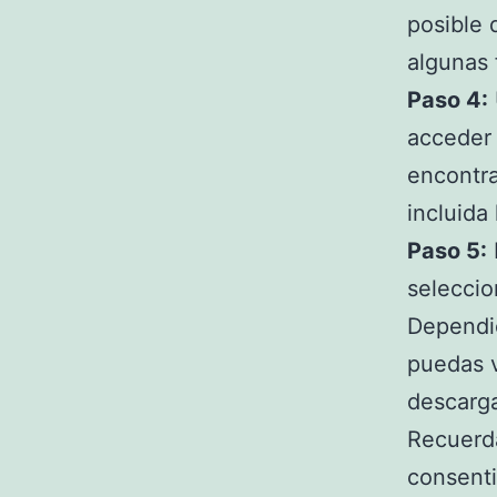
posible 
algunas 
Paso 4:
acceder 
encontra
incluida 
Paso 5:
seleccio
Dependie
puedas v
descarga
Recuerda
consenti