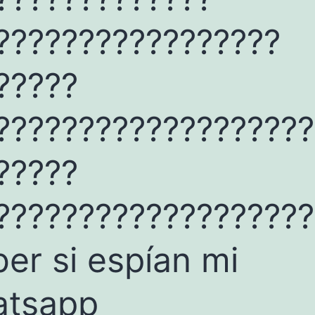
?????????????????
?????
???????????????????
?????
???????????????????
ber si espían mi
atsapp