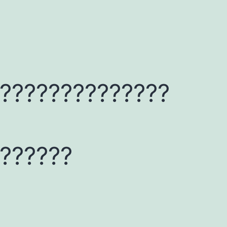
??????????????
??????