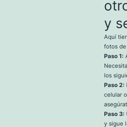
otr
y s
Aquí tie
fotos de 
Paso 1:
A
Necesita
los sigu
Paso 2:
celular 
asegúrat
Paso 3:
y sigue 