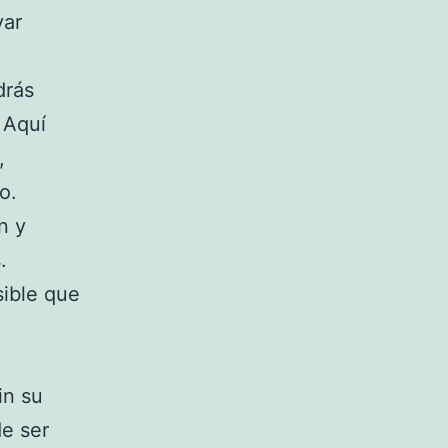
var
drás
 Aquí
,
o.
n y
.
sible que
in su
de ser