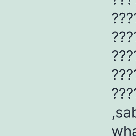
???
???
???
???
???
,sa
wh