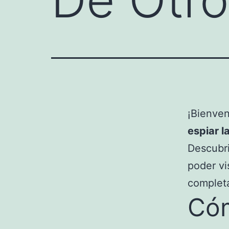
¡Bienven
espiar l
Descubri
poder vi
completa
Cóm