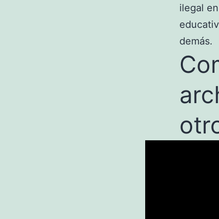
ilegal e
educativ
demás.
Co
arc
otr