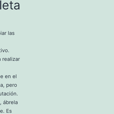
leta
ar las
ivo.
 realizar
e en el
ea, pero
utación.
, ábrela
e. Es