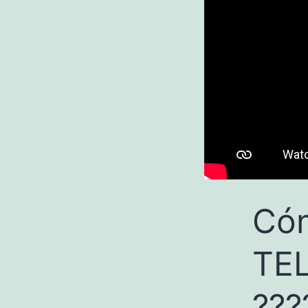
Cóm
TE
???