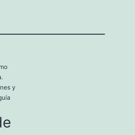
ómo
a.
enes y
guía
de