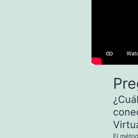
Pre
¿Cuál
conec
Virtu
El métod