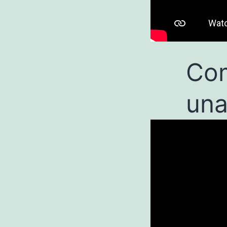
Com
una