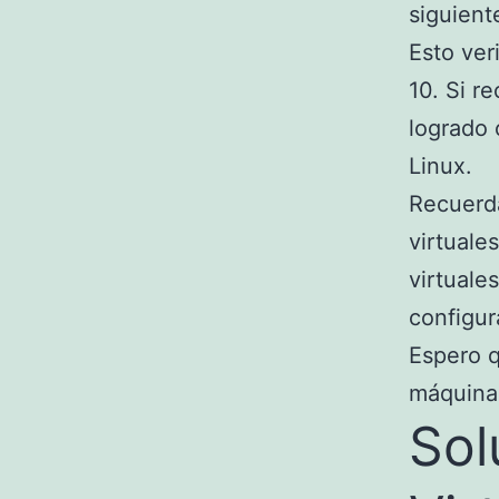
siguien
Esto ver
10. Si r
logrado 
Linux.
Recuerda
virtuale
virtuale
configur
Espero q
máquinas
Sol