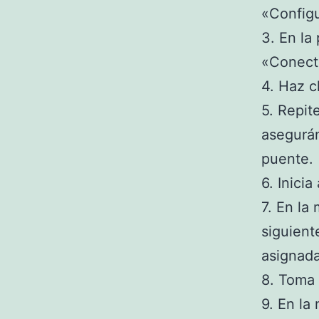
«Configu
3. En la
«Conect
4. Haz c
5. Repit
asegurá
puente.
6. Inici
7. En la
siguien
asignada
8. Toma 
9. En la