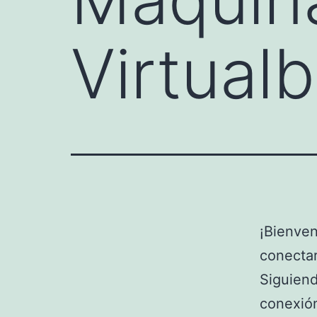
Virtual
¡Bienven
conecta
Siguiend
conexión