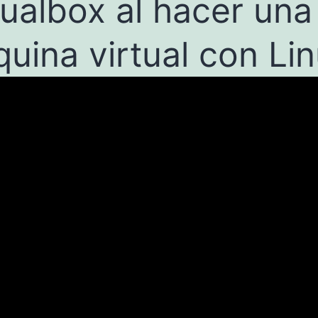
tualbox al hacer una
uina virtual con Li