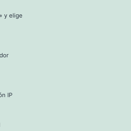
» y elige
,
dor
ón IP
l