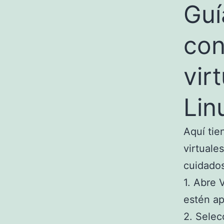
Guí
con
vir
Lin
Aquí tie
virtuale
cuidado
1. Abre 
estén a
2. Selec