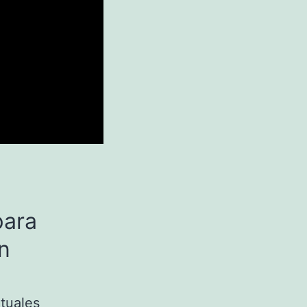
para
n
tuales