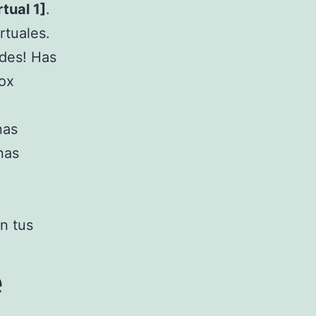
tual 1]
.
rtuales.
ades! Has
Box
nas
nas
n tus
e