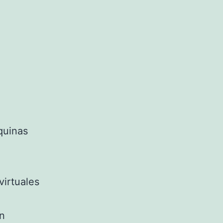
s
quinas
virtuales
en