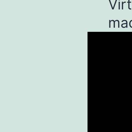
Vir
maq